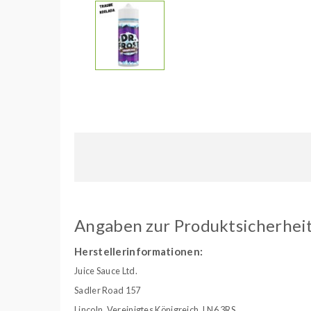
Angaben zur Produktsicherhei
Herstellerinformationen:
Juice Sauce Ltd.
Sadler Road 157
Lincoln, Vereinigtes Königreich, LN6 3RS