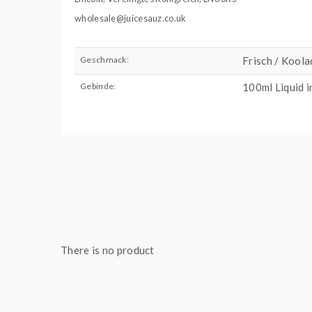
wholesale@juicesauz.co.uk
Geschmack:
Frisch / Kool
Gebinde:
100ml Liquid i
Inhalt:
100,00 ml
There is no product