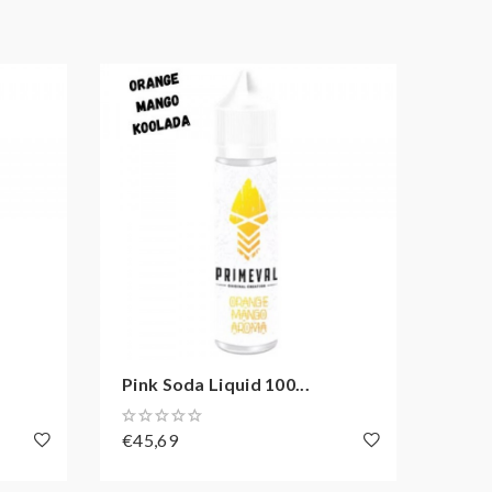
Pink Soda Liquid 100...
Dark 
€45,69
€45,