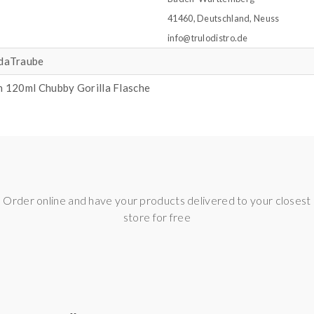
41460, Deutschland, Neuss
info@trulodistro.de
adaTraube
n 120ml Chubby Gorilla Flasche
Order online and have your products delivered to your closest
store for free