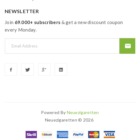
NEWSLETTER
Join
69.000+ subscribers
& get a new discount coupon
every Monday.
Powered By
Neuezigaretten
Neuezigaretten © 2026
o Uk
78 Win
Casino Slots Uk
78win
78 Win
Slots Uk
78win
Slot Gacor
78 