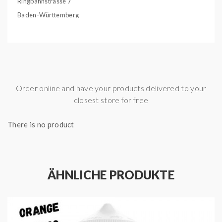
Ringbahnstrasse 7
Baden-Württemberg
41460, Deutschland, Neuss
info@trulodistro.de
Geschmack:
AnanasFrisch / Koolada
Gebinde:
100ml Liquid in 120ml Chubby Gorilla
Order online and have your products delivered to your
Flasche
closest store for free
Inhalt:
100,00 ml
There is no product
ÄHNLICHE PRODUKTE