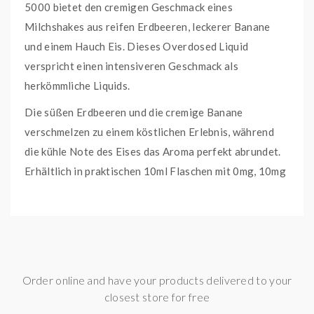
5000 bietet den cremigen Geschmack eines
Milchshakes aus reifen Erdbeeren, leckerer Banane
und einem Hauch Eis. Dieses Overdosed Liquid
verspricht einen intensiveren Geschmack als
herkömmliche Liquids.
Die süßen Erdbeeren und die cremige Banane
verschmelzen zu einem köstlichen Erlebnis, während
die kühle Note des Eises das Aroma perfekt abrundet.
Erhältlich in praktischen 10ml Flaschen mit 0mg, 10mg
oder 20mg/ml Nikotingehalt.
Nikotinsalz ist eine spezielle Nikotinform, die eine
sanftere Wirkung auf den Hals hat und einen höheren
Nikotingehalt angenehmer macht. Ideal für Einsteiger
oder Dampfer mit höherem Nikotinbedarf, besonders
Order online and have your products delivered to your
in Verbindung mit Geräten mit geringer Leistung wie
closest store for free