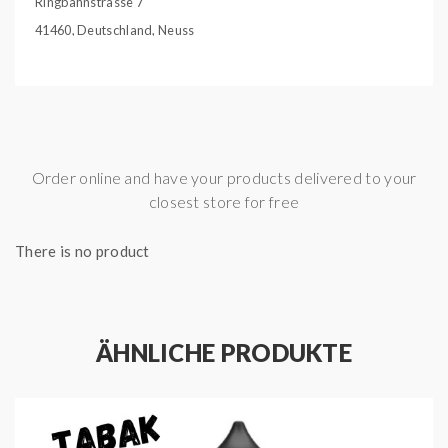
Ringbahnstrasse 7
41460, Deutschland, Neuss
info@trulodistro.de
Geschmack:
Zitronenkuchen
Gebinde:
14ml Aroma in 60ml Chubby Gorilla
Flasche
Order online and have your products delivered to your
Inhalt:
14,00 ml
closest store for free
There is no product
ÄHNLICHE PRODUKTE