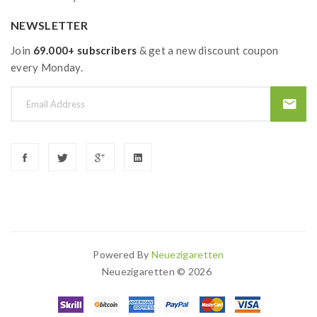
NEWSLETTER
Join
69.000+ subscribers
& get a new discount coupon
every Monday.
Powered By
Neuezigaretten
Neuezigaretten © 2026
8win
78 Win
Judi Online
Casinos Uk
Casino Uk
78 Win
Casino Slots Uk
78w