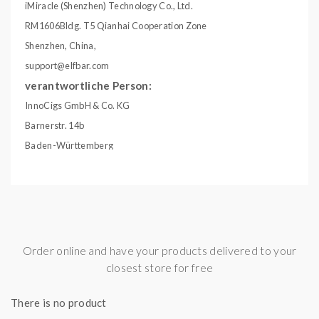
iMiracle (Shenzhen) Technology Co., Ltd.
RM1606Bldg. T5 Qianhai Cooperation Zone
Shenzhen, China,
support@elfbar.com
verantwortliche Person:
InnoCigs GmbH & Co. KG
Barnerstr. 14b
Baden-Württemberg
22761, Deutschland, Hamburg
service@innocigs.com
Geschmack:
PfirsichFrisch / Koolada
Gebinde:
10ml Liquid
Order online and have your products delivered to your
Inhalt:
10,00 ml
closest store for free
There is no product