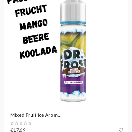
Ringbahnstrasse 7
41460, Deutschland, Neuss
info@trulodistro.de
Geschmack:
MangoOrangeBeerenmix
Gebinde:
14ml Aroma in 60ml Chubby Gorilla
Flasche
Inhalt:
14,00 ml
Mixed Fruit Ice Arom...
€17,69