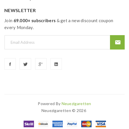
NEWSLETTER
Join
69.000+ subscribers
& get a new discount coupon
every Monday.
Powered By
Neuezigaretten
Neuezigaretten © 2026
in
Slots Uk
78win
Slot Gacor
78 Win
78win
Casino Sites
Online Casino Uk