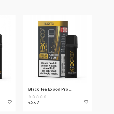
Black Tea Expod Pro ...
Cott
€5,69
€4,6