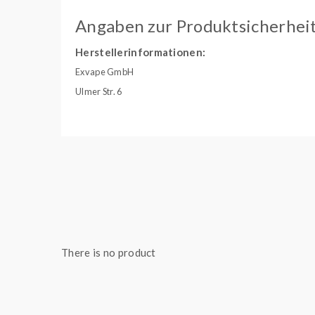
Angaben zur Produktsicherhei
Herstellerinformationen:
Exvape GmbH
Ulmer Str. 6
Illertissen, Deutschland, 89257
info@exvape.com
Geschmack:
There is no product