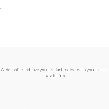
t
Frisch / KooladaMelone
Order online and have your products delivered to your closest
store for free