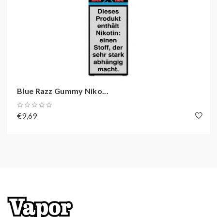
Kabeler Str. 68
Baden-Württemberg
Hagen, Deutschland, 58099
info@ncsvape.de
Geschmack:
AnanasMangoPfirsichFrisch / Koolada
Gebinde:
10ml Liquid
Blue Razz Gummy Niko...
Inhalt:
0,01 l
€9,69