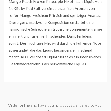
Mango Peach Frozen Pineapple Nikotinsalz Liquid von
NeXliq by Pod Salt vereint die sanften Aromen von
reifer Mango, weichem Pfirsich und spritziger Ananas.
Diese geschmackvolle Komposition entfaltet eine
harmonische Süße, die an tropische Sonnenuntergänge
erinnert und für ein erfrischendes Dampferlebnis
sorgt. Der fruchtige Mix wird durch die kühlende Note
abgerundet, die das Liquid besonders erfrischend
macht. Als Overdosed Liquid bietet es ein intensiveres
Geschmackserlebnis als herkömmliche Liquids.
Verfügbar in einer praktischen 10ml Flasche, ist das
Liquid sofort gebrauchsfertig und bietet die Wahl
zwischen 0 mg, 10 mg oder 20 mg/ml Nikotingehalt.
Nikotinsalz ist eine speziell entwickelte Form von
Nikotin, die für E-Liquids konzipiert wurde. Es
Order online and have your products delivered to your
ermöglicht eine sanfte Wirkung auf den Hals und
closest store for free