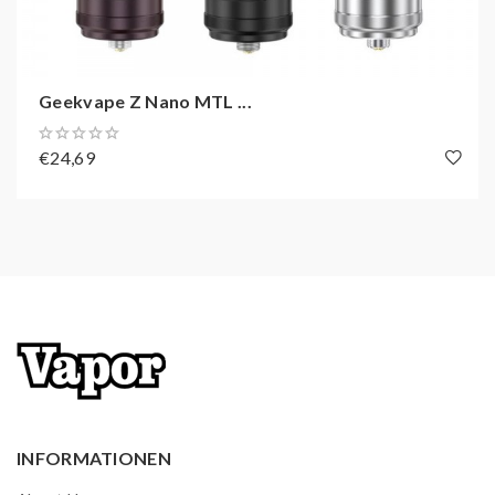
Befüllung:
Von oben
Tankkapazität:
2ml3,5ml
Geekvape Z Nano MTL ...
Verdampfer Art:
Fertigverdampfer
Luftzug:
MTL/DL
€24,69
INFORMATIONEN