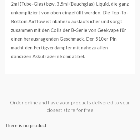
2ml (Tube-Glas) bzw. 3,5ml (Bauchglas) Liquid, die ganz
unkompliziert von oben eingefüllt werden. Die Top-To-
Bottom Airflow ist nbahezu auslaufsicher und sorgt
zusammen mit den Coils der B-Serie von Geekvape für
einen herausragenden Geschmack. Der 510er Pin
macht den Fertigverdampfer mit nahezu allen
gängigen Akkuträgern kompatibel.
Im Lieferumfang enthalten:
- 1 x Z Nano 2 Tank Verdampfer
- 1 x B-Series Coil 0,2 Ohm
- 1 x B-Series Coil 0,6 Ohm
Order online and have your products delivered to your
- 1 x Mundstück
closest store for free
- 1 x Coil-Tool
There is no product
- 1 x Ersatzteile
- 1 x Ersatzglas