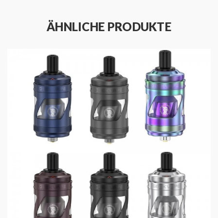
- 1 x Gebrauchsanweisung
ÄHNLICHE PRODUKTE
Angaben zur Produktsicherheit
Herstellerinformationen:
Shenzhen Geekvape Technology Co., Ltd.
605, Building l, Qianhai Kexing Science Park,
LaborCommunity,Xixiang Street, Bao'an District
Shenzen, China,
support@geekvape.com
verantwortliche Person:
InnoCigs GmbH & Co. KG
Barnerstr. 14b
22761, Deutschland, Hamburg
service@innocigs.com
Durchmesser:
22mm