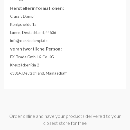
Herstellerinformationen:
Classic Dampf
Königsheide 15
Lünen, Deutschland, 44536
info@classicdampf.de
verantwortliche Person:
EX-Trade GmbH & Co. KG
Kreuzäcker Rin 2
63814, Deutschland, Mainaschaff
info@ex-trade.net
Geschmack:
Energy
Gebinde:
10ml Liquid
Inhalt:
10,00 ml
Order online and have your products delivered to your
closest store for free