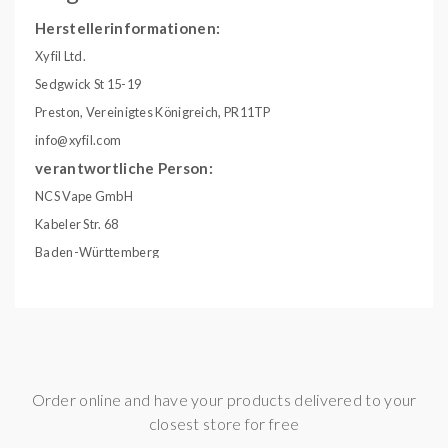
Herstellerinformationen:
Xyfil Ltd.
Sedgwick St 15-19
Preston, Vereinigtes Königreich, PR11TP
info@xyfil.com
verantwortliche Person:
NCS Vape GmbH
Kabeler Str. 68
Baden-Württemberg
Hagen, Deutschland, 58099
info@ncsvape.de
Geschmack:
Apfel
Gebinde:
10ml Liquid
Order online and have your products delivered to your
Herkunftland:
UK
closest store for free