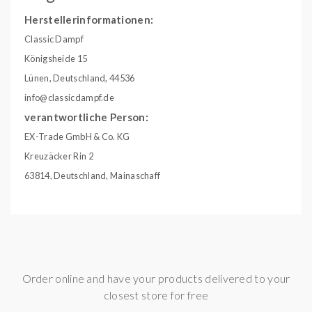
Herstellerinformationen:
Classic Dampf
Königsheide 15
Lünen, Deutschland, 44536
info@classicdampf.de
verantwortliche Person:
EX-Trade GmbH & Co. KG
Kreuzäcker Rin 2
63814, Deutschland, Mainaschaff
info@ex-trade.net
Geschmack:
ApfelPfirsich
Gebinde:
10ml Liquid
Inhalt:
10,00 ml
Order online and have your products delivered to your
closest store for free